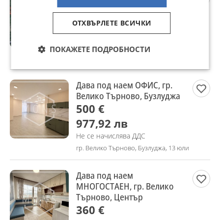
Севлиево, област Габрово
22 900 €
ОТХВЪРЛЕТЕ ВСИЧКИ
44 788,51 лв
Цената е с включен ДДС
ПОКАЖЕТЕ ПОДРОБНОСТИ
гр. Севлиево, Габрово, 20 юли
Дава под наем ОФИС, гр.
Велико Търново, Бузлуджа
500 €
977,92 лв
Не се начислява ДДС
гр. Велико Търново, Бузлуджа, 13 юли
Дава под наем
МНОГОСТАЕН, гр. Велико
Търново, Център
360 €