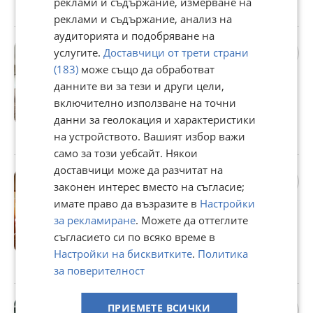
реклами и съдържание, измерване на
гр. Севлиево, Габрово, 21 юли
реклами и съдържание, анализ на
аудиторията и подобряване на
Продава 3-СТАЕН, гр.
услугите.
Доставчици от трети страни
Велико Търново, Бузлуджа
(183)
може също да обработват
161 000 €
данните ви за тези и други цели,
314 888,63 лв
включително използване на точни
данни за геолокация и характеристики
Не се начислява ДДС
на устройството. Вашият избор важи
гр. Велико Търново, Бузлуджа, 21 юли
само за този уебсайт. Някои
доставчици може да разчитат на
Продава 3-СТАЕН, гр.
законен интерес вместо на съгласие;
Севлиево, област Габрово
имате право да възразите в
Настройки
79 900 €
за рекламиране
. Можете да оттеглите
156 270,82 лв
съгласието си по всяко време в
Не се начислява ДДС
Настройки на бисквитките
.
Политика
гр. Севлиево, Габрово, 21 юли
за поверителност
Продава ПАРЦЕЛ, гр.
ПРИЕМЕТЕ ВСИЧКИ