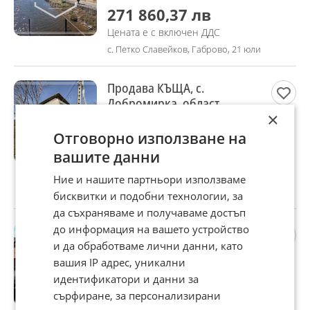
271 860,37 лв
Цената е с включен ДДС
с. Петко Славейков, Габрово, 21 юли
Продава КЪЩА, с.
Добромирка, област
×
Габрово
50 300 €
Отговорно използване на
98 378,25 лв
вашите данни
Не се начислява ДДС
Ние и нашите партньори използваме
с. Добромирка, Габрово, 21 юли
бисквитки и подобни технологии, за
да съхраняваме и получаваме достъп
до информация на вашето устройство
Продава 4-СТАЕН, гр.
Севлиево, област Габрово
и да обработваме лични данни, като
79 000 €
вашия IP адрес, уникални
идентификатори и данни за
154 510,57 лв
сърфиране, за персонализирани
Не се начислява ДДС